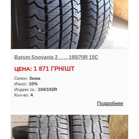
Barum Snovanis 2 . . . . 195/70R 15C
1 871 ГРН/ШТ
ЦЕНА:
Сезон:
Зима
Износ:
10%
Индекс ск.:
104/102R
Кол-во:
4
Подробнее