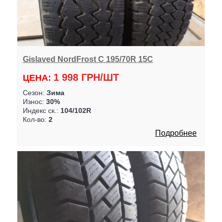
Gislaved NordFrost C 195/70R 15C
1 998 ГРН/ШТ
ЦЕНА:
Сезон:
Зима
Износ:
30%
Индекс ск.:
104/102R
Кол-во:
2
Подробнее