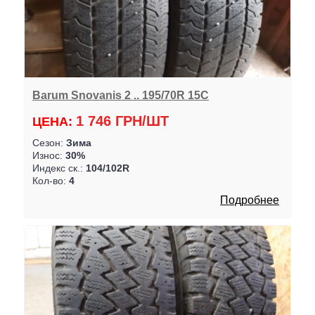
Barum Snovanis 2 .. 195/70R 15C
1 746 ГРН/ШТ
ЦЕНА:
Сезон:
Зима
Износ:
30%
Индекс ск.:
104/102R
Кол-во:
4
Подробнее