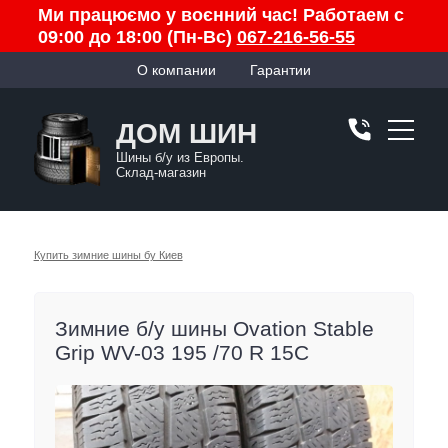
Ми працюємо у воєнний час! Работаем с
09:00 до 18:00 (Пн-Вс)
067-216-56-55
О компании
Гарантии
ДОМ ШИН
Шины б/у из Европы.
Склад-магазин
Купить зимние шины бу Киев
Зимние б/у шины Ovation Stable
Grip WV-03 195 /70 R 15C