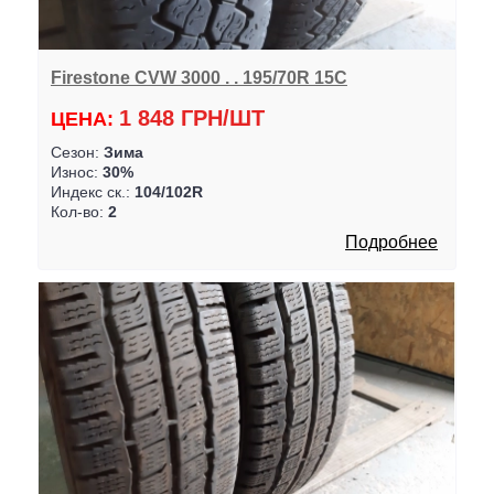
Firestone CVW 3000 . . 195/70R 15C
1 848 ГРН/ШТ
ЦЕНА:
Сезон:
Зима
Износ:
30%
Индекс ск.:
104/102R
Кол-во:
2
Подробнее