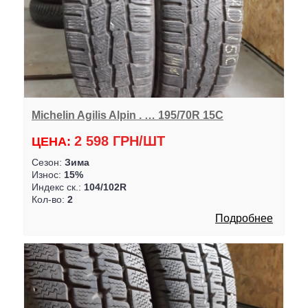
Michelin Agilis Alpin . … 195/70R 15C
2 598 ГРН/ШТ
ЦЕНА:
Сезон:
Зима
Износ:
15%
Индекс ск.:
104/102R
Кол-во:
2
Подробнее