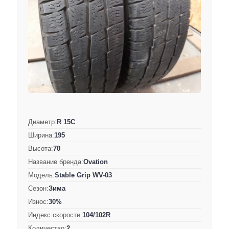
Диаметр:
R 15C
Ширина:
195
Высота:
70
Название бренда:
Ovation
Модель:
Stable Grip WV-03
Сезон:
Зима
Износ:
30%
Индекс скорости:
104/102R
Количество:
2