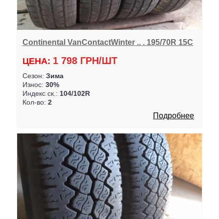
Continental VanContactWinter .. . 195/70R 15C
1 798 ГРН/ШТ
ЦЕНА:
Сезон:
Зима
Износ:
30%
Индекс ск.:
104/102R
Кол-во:
2
Подробнее