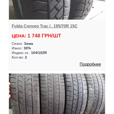
Fulda Conveo Trac /.. 195/70R 15C
1 748 ГРН/ШТ
ЦЕНА:
Сезон:
Зима
Износ:
30%
Индекс ск.:
104/102R
Кол-во:
2
Подробнее