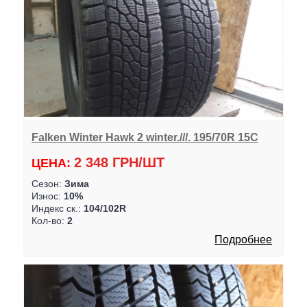
Falken Winter Hawk 2 winter.///. 195/70R 15C
2 348 ГРН/ШТ
ЦЕНА:
Сезон:
Зима
Износ:
10%
Индекс ск.:
104/102R
Кол-во:
2
Подробнее