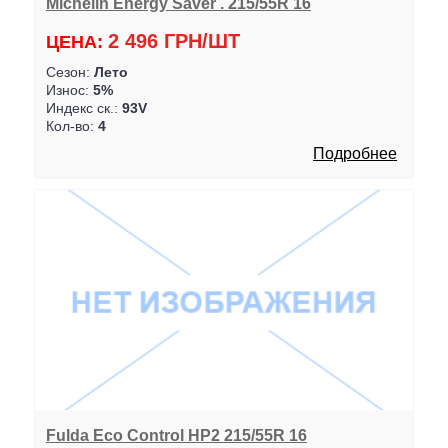
Michelin Energy Saver . 215/55R 16
2 496 ГРН/ШТ
ЦЕНА:
Сезон:
Лето
Износ:
5%
Индекс ск.:
93V
Кол-во:
4
Подробнее
Fulda Eco Control HP2 215/55R 16