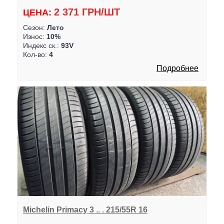
2 371 ГРН/ШТ
ЦЕНА:
Сезон:
Лето
Износ:
10%
Индекс ск.:
93V
Кол-во:
4
Подробнее
Michelin Primacy 3 .. . 215/55R 16