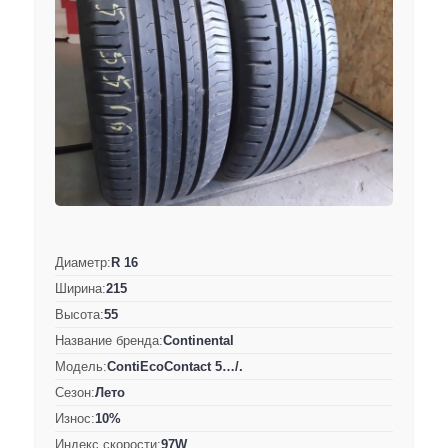
Диаметр:
R 16
Ширина:
215
Высота:
55
Название бренда:
Continental
Модель:
ContiEcoContact 5…/.
Сезон:
Лето
Износ:
10%
Индекс скорости:
97W