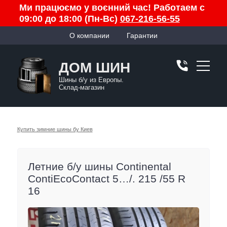
Ми працюємо у воєнний час! Работаем с
09:00 до 18:00 (Пн-Вс)
067-216-56-55
О компании
Гарантии
ДОМ ШИН
Шины б/у из Европы.
Склад-магазин
Купить зимние шины бу Киев
Летние б/у шины Continental
ContiEcoContact 5…/. 215 /55 R
16