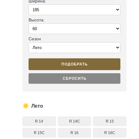
Ширина:
Высота:
Сезон
ПОДОБРАТЬ
CБРОСИТЬ
Лето
R 14
R 14C
R 15
R 15C
R 16
R 16C