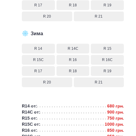
R 17
R 18
R 19
R 20
R 21
Зима
R 14
R 14C
R 15
R 15C
R 16
R 16C
R 17
R 18
R 19
R 20
R 21
R14 от:
680 грн.
R14C от:
900 грн.
R15 от:
750 грн.
R15C от:
1000 грн.
R16 от:
850 грн.