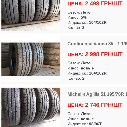
2 498 ГРН/ШТ
ЦЕНА:
Сезон:
Лето
Износ:
5%
Индекс ск.:
104/102R
Кол-во:
2
Continental Vanco 8//…/. 1
2 998 ГРН/ШТ
ЦЕНА:
Сезон:
Лето
Износ:
новые
Индекс ск.:
104/102R
Кол-во:
2
Michelin Agillis 51 195/70R
2 746 ГРН/ШТ
ЦЕНА:
Сезон:
Лето
Износ:
новые
Индекс ск.:
98/96T