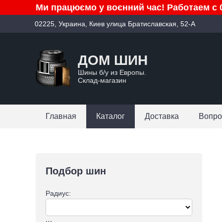
Ми працюємо у воєнний час! Работаем с 0
02225, Украина, Киев улица Братиславская, 52-А
ДОМ ШИН
Шины б/у из Европы.
Склад-магазин
Главная
Каталог
Доставка
Вопро
Подбор шин
Радиус: