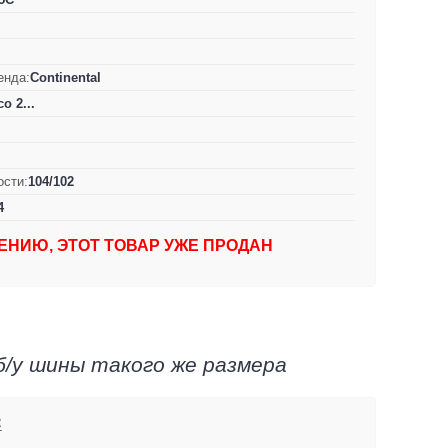
енда:
Continental
o 2...
ости:
104/102
4
ЕНИЮ, ЭТОТ ТОВАР УЖЕ ПРОДАН
б/у шины такого же размера
C