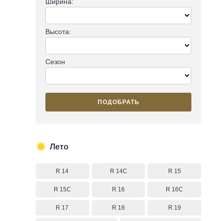
Ширина:
Высота:
Сезон
ПОДОБРАТЬ
Лето
R 14
R 14C
R 15
R 15C
R 16
R 16C
R 17
R 18
R 19