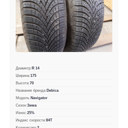
Диаметр:
R 14
Ширина:
175
Высота:
70
Название бренда:
Debica
Модель:
Navigator
Сезон:
Зима
Износ:
25%
Индекс скорости:
84T
Количество:
2