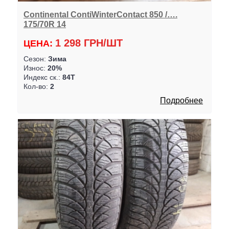
Continental ContiWinterContact 850 /….
175/70R 14
1 298 ГРН/ШТ
ЦЕНА:
Сезон:
Зима
Износ:
20%
Индекс ск.:
84T
Кол-во:
2
Подробнее