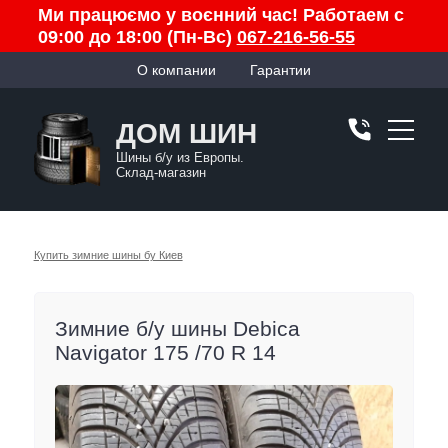
Ми працюємо у воєнний час! Работаем с
09:00 до 18:00 (Пн-Вс)
067-216-56-55
О компании
Гарантии
ДОМ ШИН
Шины б/у из Европы.
Склад-магазин
Купить зимние шины бу Киев
Зимние б/у шины Debica
Navigator 175 /70 R 14