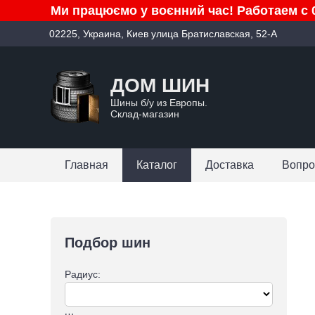
Ми працюємо у воєнний час! Работаем с 0
02225, Украина, Киев улица Братиславская, 52-А
ДОМ ШИН
Шины б/у из Европы.
Склад-магазин
Главная
Каталог
Доставка
Вопро
Подбор шин
Радиус: