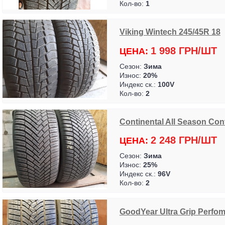
Кол-во:
1
Viking Wintech 245/45R 18
1 998 ГРН/ШТ
ЦЕНА:
Сезон:
Зима
Износ:
20%
Индекс ск.:
100V
Кол-во:
2
Continental All Season Conta
2 248 ГРН/ШТ
ЦЕНА:
Сезон:
Зима
Износ:
25%
Индекс ск.:
96V
Кол-во:
2
GoodYear Ultra Grip Perfoma