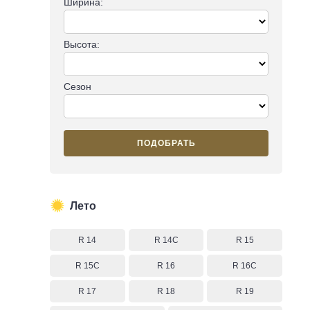
Ширина:
Высота:
Сезон
ПОДОБРАТЬ
Лето
R 14
R 14C
R 15
R 15C
R 16
R 16C
R 17
R 18
R 19