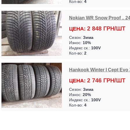
Кол-во:
4
Nokian WR Snow Proof .. 2
2 848 ГРН/ШТ
ЦЕНА:
Сезон:
Зима
Износ:
10%
Индекс ск.:
100V
Кол-во:
2
Hankook Winter I Cept Evo 3 .
2 746 ГРН/ШТ
ЦЕНА:
Сезон:
Зима
Износ:
20%
Индекс ск.:
100V
Кол-во:
4