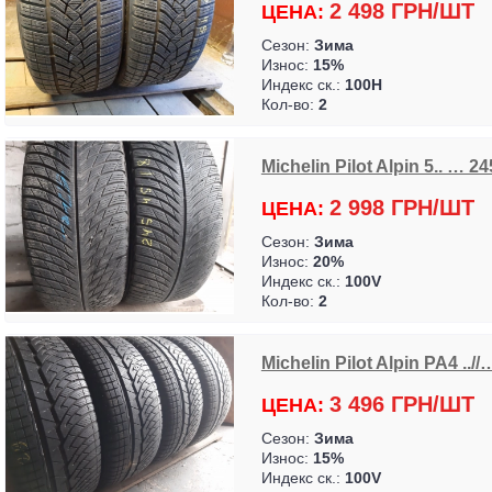
2 498 ГРН/ШТ
ЦЕНА:
Сезон:
Зима
Износ:
15%
Индекс ск.:
100H
Кол-во:
2
Michelin Pilot Alpin 5.. … 2
2 998 ГРН/ШТ
ЦЕНА:
Сезон:
Зима
Износ:
20%
Индекс ск.:
100V
Кол-во:
2
Michelin Pilot Alpin PA4 ../
3 496 ГРН/ШТ
ЦЕНА:
Сезон:
Зима
Износ:
15%
Индекс ск.:
100V