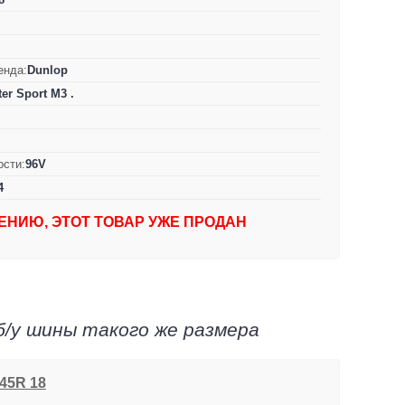
енда:
Dunlop
er Sport M3 .
ости:
96V
4
ЕНИЮ, ЭТОТ ТОВАР УЖЕ ПРОДАН
б/у шины такого же размера
/45R 18