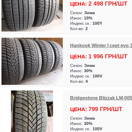
2 498 ГРН/ШТ
ЦЕНА:
Сезон:
Зима
Износ:
10%
Индекс ск.:
100Y
Кол-во:
2
Hankook Winter I cept evo 
1 996 ГРН/ШТ
ЦЕНА:
Сезон:
Зима
Износ:
30%
Индекс ск.:
100V
Кол-во:
4
Bridgestone Blizzak LM-00
799 ГРН/ШТ
ЦЕНА:
Сезон:
Зима
Износ:
30%
Индекс ск.:
100V