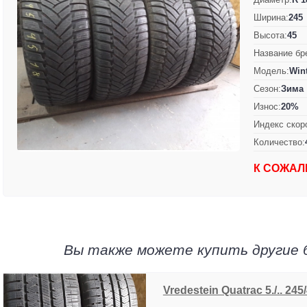
Ширина:
245
Высота:
45
Название бр
Модель:
Wint
Сезон:
Зима
Износ:
20%
Индекс скор
Количество:
К СОЖАЛ
Вы также можете купить другие 
Vredestein Quatrac 5./.. 245