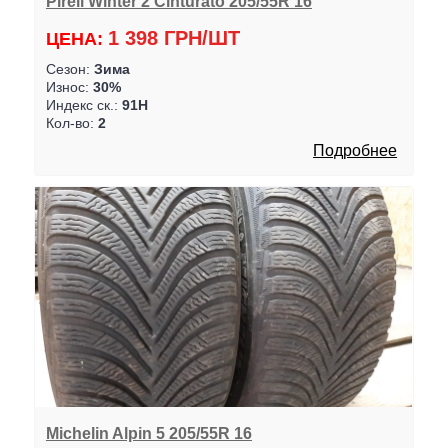
Pireli Winter 2 Cinturato 205/55R 16
1 398 ГРН/ШТ
ЦЕНА:
Сезон:
Зима
Износ:
30%
Индекс ск.:
91H
Кол-во:
2
Подробнее
Michelin Alpin 5 205/55R 16