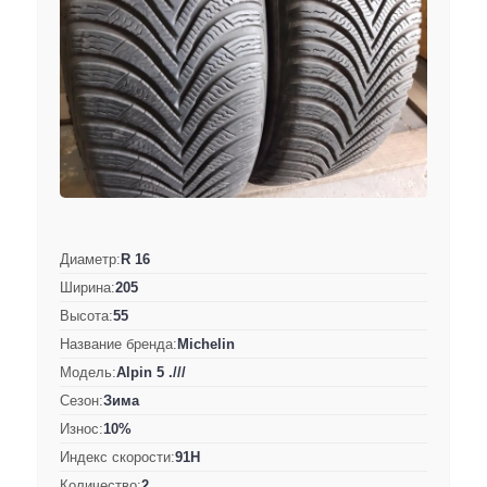
Диаметр:
R 16
Ширина:
205
Высота:
55
Название бренда:
Michelin
Модель:
Alpin 5 .///
Сезон:
Зима
Износ:
10%
Индекс скорости:
91H
Количество:
2