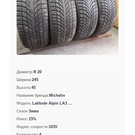
Диаметр:
R 20
Ширина:
245
Высота:
45
Название бренда:
Michelin
Модель:
Latitude Alpin LA3 …
Сезон:
Зима
Износ:
15%
Индекс скорости:
103V
Количество:
4