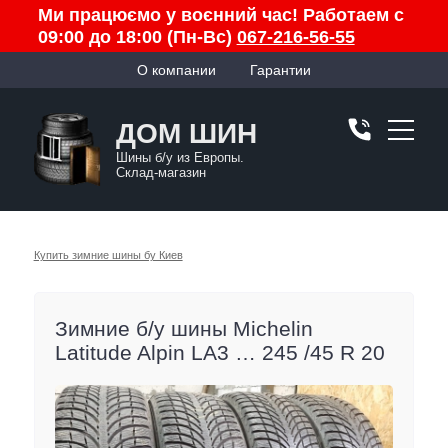
Ми працюємо у воєнний час! Работаем с
09:00 до 18:00 (Пн-Вс)
067-216-56-55
О компании
Гарантии
ДОМ ШИН
Шины б/у из Европы.
Склад-магазин
Купить зимние шины бу Киев
Зимние б/у шины Michelin
Latitude Alpin LA3 … 245 /45 R 20