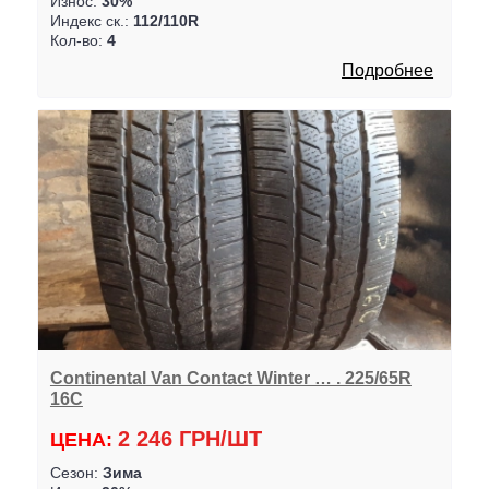
Износ:
30%
Индекс ск.:
112/110R
Кол-во:
4
Подробнее
Continental Van Contact Winter … . 225/65R
16C
2 246 ГРН/ШТ
ЦЕНА:
Сезон:
Зима