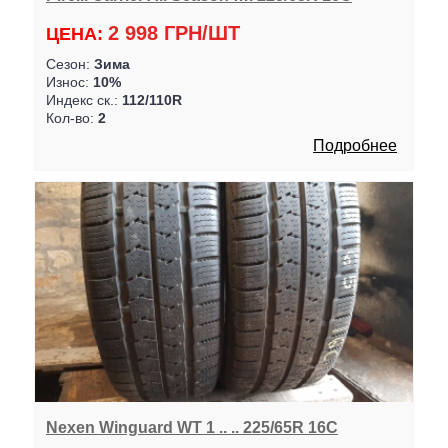
2 998 ГРН/ШТ
ЦЕНА:
Сезон:
Зима
Износ:
10%
Индекс ск.:
112/110R
Кол-во:
2
Подробнее
Nexen Winguard WT 1 .. .. 225/65R 16C