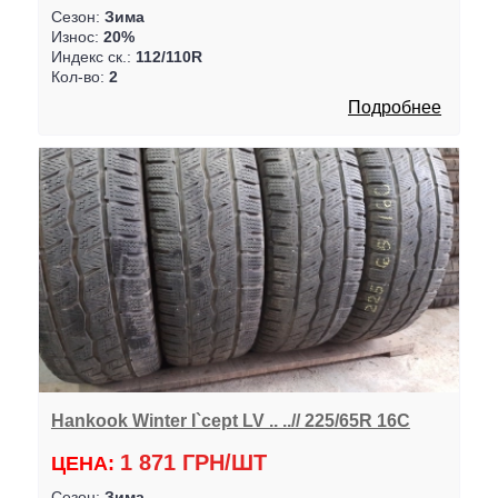
Сезон:
Зима
Износ:
20%
Индекс ск.:
112/110R
Кол-во:
2
Подробнее
Hankook Winter I`cept LV .. ..// 225/65R 16C
1 871 ГРН/ШТ
ЦЕНА:
Сезон:
Зима