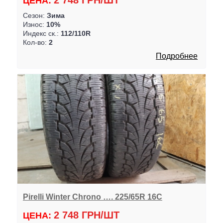
2 748 ГРН/ШТ
ЦЕНА:
Сезон:
Зима
Износ:
10%
Индекс ск.:
112/110R
Кол-во:
2
Подробнее
Pirelli Winter Chrono …. 225/65R 16C
2 748 ГРН/ШТ
ЦЕНА: