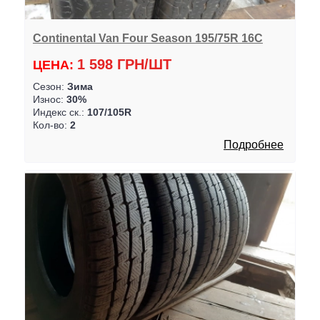
Continental Van Four Season 195/75R 16C
1 598 ГРН/ШТ
ЦЕНА:
Сезон:
Зима
Износ:
30%
Индекс ск.:
107/105R
Кол-во:
2
Подробнее