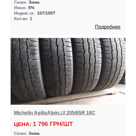
Сезон:
Зима
Износ:
5%
Индекс ск.:
107/105T
Кол-во:
1
Подробнее
Michelin AgilisAlpin./.// 205/65R 16C
1 796 ГРН/ШТ
ЦЕНА:
Сезон:
Зима