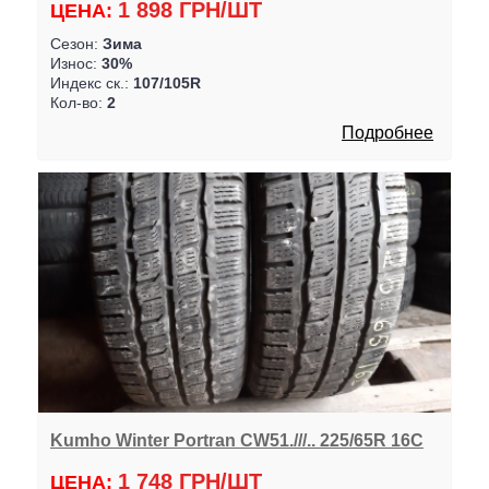
1 898 ГРН/ШТ
ЦЕНА:
Сезон:
Зима
Износ:
30%
Индекс ск.:
107/105R
Кол-во:
2
Подробнее
Kumho Winter Portran CW51.///.. 225/65R 16C
1 748 ГРН/ШТ
ЦЕНА: