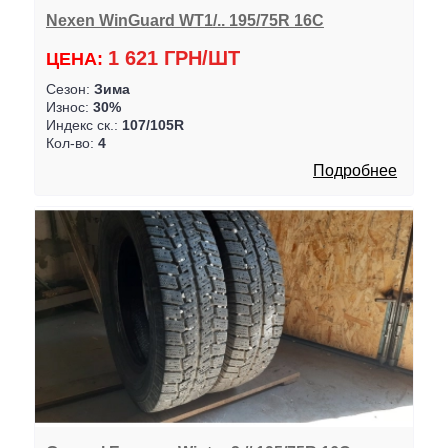
Nexen WinGuard WT1/.. 195/75R 16C
1 621 ГРН/ШТ
ЦЕНА:
Сезон:
Зима
Износ:
30%
Индекс ск.:
107/105R
Кол-во:
4
Подробнее