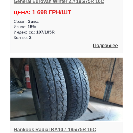
General Eurovan Winter 2.// 195/75R 16C
1 698 ГРН/ШТ
ЦЕНА:
Сезон:
Зима
Износ:
15%
Индекс ск.:
107/105R
Кол-во:
2
Подробнее
Hankook Radial RA10./. 195/75R 16C