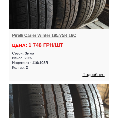
Pirelli Carier Winter 195/75R 16C
1 748 ГРН/ШТ
ЦЕНА:
Сезон:
Зима
Износ:
20%
Индекс ск.:
110/108R
Кол-во:
2
Подробнее