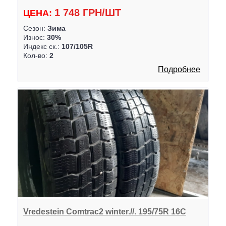
1 748 ГРН/ШТ
ЦЕНА:
Сезон:
Зима
Износ:
30%
Индекс ск.:
107/105R
Кол-во:
2
Подробнее
Vredestein Comtrac2 winter.//. 195/75R 16C