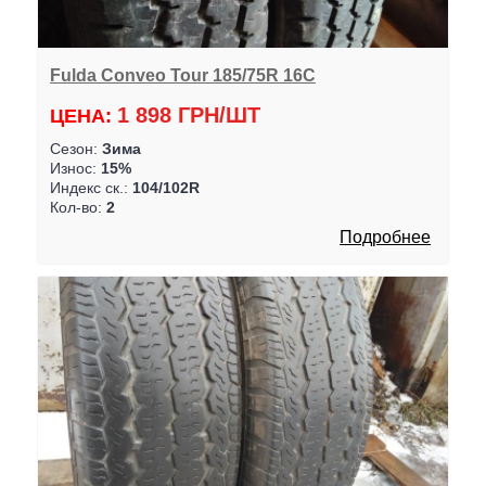
Fulda Conveo Tour 185/75R 16C
1 898 ГРН/ШТ
ЦЕНА:
Сезон:
Зима
Износ:
15%
Индекс ск.:
104/102R
Кол-во:
2
Подробнее