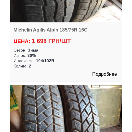
Michelin Agilis Alpin 185/75R 16C
1 698 ГРН/ШТ
ЦЕНА:
Сезон:
Зима
Износ:
30%
Индекс ск.:
104/102R
Кол-во:
2
Подробнее