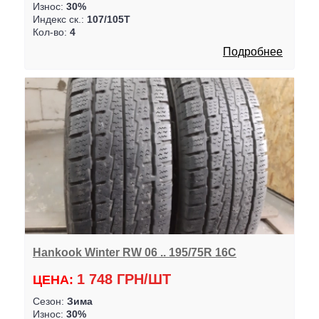
Износ:
30%
Индекс ск.:
107/105T
Кол-во:
4
Подробнее
Hankook Winter RW 06 .. 195/75R 16C
1 748 ГРН/ШТ
ЦЕНА:
Сезон:
Зима
Износ:
30%