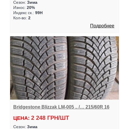
Сезон:
Зима
Износ:
20%
Индекс ск.:
99H
Кол-во:
2
Подробнее
Bridgestone Blizzak LM-005 .. /… 215/60R 16
2 248 ГРН/ШТ
ЦЕНА:
Сезон:
Зима