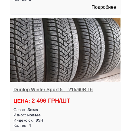
Подробнее
Dunlop Winter Sport 5. .. 215/60R 16
2 496 ГРН/ШТ
ЦЕНА:
Сезон:
Зима
Износ:
новые
Индекс ск.:
95H
Кол-во:
4