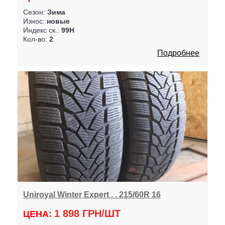
Сезон:
Зима
Износ:
новые
Индекс ск.:
99H
Кол-во:
2
Подробнее
Uniroyal Winter Expert . . 215/60R 16
1 898 ГРН/ШТ
ЦЕНА: