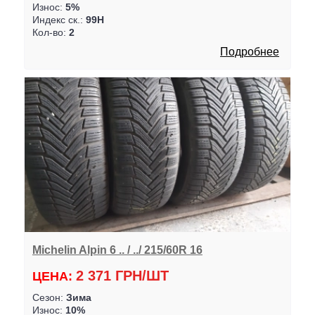
Износ:
5%
Индекс ск.:
99H
Кол-во:
2
Подробнее
Michelin Alpin 6 .. / ../ 215/60R 16
2 371 ГРН/ШТ
ЦЕНА:
Сезон:
Зима
Износ:
10%