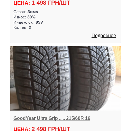
1 498 ГРН/ШТ
ЦЕНА:
Сезон:
Зима
Износ:
30%
Индекс ск.:
95V
Кол-во:
2
Подробнее
GoodYear Ultra Grip .. .. 215/60R 16
2 498 ГРН/ШТ
ЦЕНА: