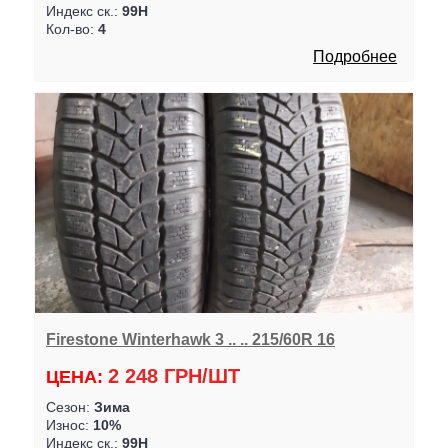
Индекс ск.:
99H
Кол-во:
4
Подробнее
Firestone Winterhawk 3 .. .. 215/60R 16
2 248 ГРН/ШТ
ЦЕНА:
Сезон:
Зима
Износ:
10%
Индекс ск.:
99H