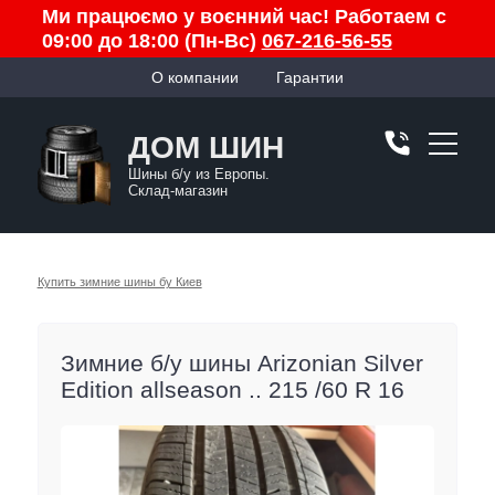
Ми працюємо у воєнний час! Работаем с
09:00 до 18:00 (Пн-Вс)
067-216-56-55
О компании
Гарантии
ДОМ ШИН
Шины б/у из Европы.
Склад-магазин
Купить зимние шины бу Киев
Зимние б/у шины Arizonian Silver
Edition allseason .. 215 /60 R 16