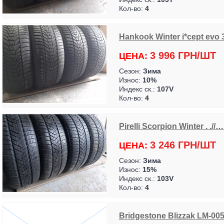
Кол-во:
4
Hankook Winter i*cept evo 3 
3 996 ГРН/ШТ
ЦЕНА:
Сезон:
Зима
Износ:
10%
Индекс ск.:
107V
Кол-во:
4
Pirelli Scorpion Winter . .//
3 246 ГРН/ШТ
ЦЕНА:
Сезон:
Зима
Износ:
15%
Индекс ск.:
103V
Кол-во:
4
Bridgestone Blizzak LM-005 