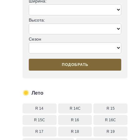
Ширина:
Высота:
Сезон
ПОДОБРАТЬ
Лето
R 14
R 14C
R 15
R 15C
R 16
R 16C
R 17
R 18
R 19