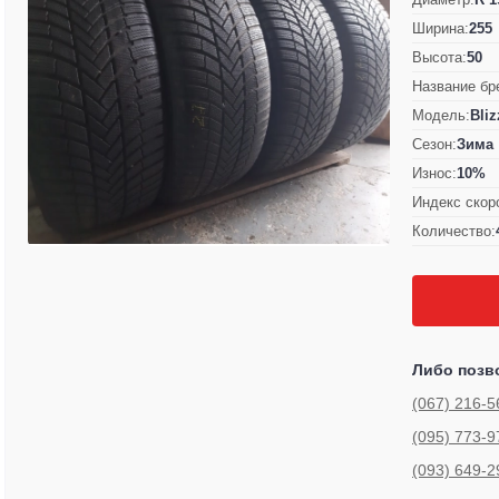
Ширина:
255
Высота:
50
Название бр
Модель:
Bli
Сезон:
Зима
Износ:
10%
Индекс скор
Количество:
Либо позв
(067) 216-5
(095) 773-9
(093) 649-2