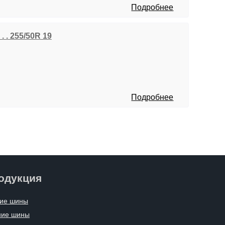
Подробнее
. . 255/50R 19
Подробнее
одукция
ие шины
ние шины