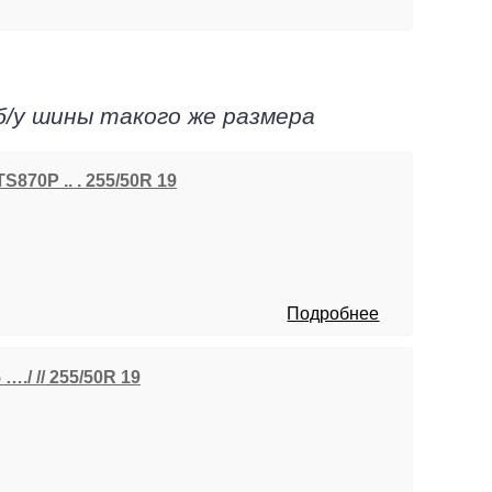
б/у шины такого же размера
S870P .. . 255/50R 19
Подробнее
…./ // 255/50R 19