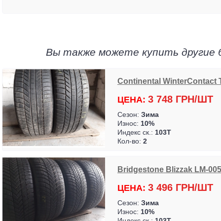
Вы также можете купить другие 
Continental WinterContact T
3 748 ГРН/ШТ
ЦЕНА:
Сезон:
Зима
Износ:
10%
Индекс ск.:
103T
Кол-во:
2
Bridgestone Blizzak LM-005 
3 496 ГРН/ШТ
ЦЕНА:
Сезон:
Зима
Износ:
10%
Индекс ск.:
103T