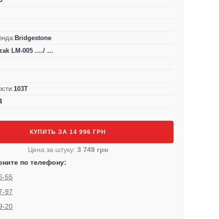
енда:
Bridgestone
zzak LM-005 …./ …
ости:
103T
4
КУПИТЬ ЗА 14 996 ГРН
Цена за штуку:
3 749 грн
оните по телефону:
6-55
7-97
9-20