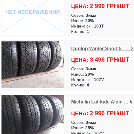
2 999 ГРН/ШТ
ЦЕНА:
Сезон:
Зима
Износ:
20%
Индекс ск.:
103T
Кол-во:
1
Dunlop Winter Sport 5 .. . .
3 496 ГРН/ШТ
ЦЕНА:
Сезон:
Зима
Износ:
20%
Индекс ск.:
107V
Кол-во:
4
Michelin Latitude Alpin … //
2 996 ГРН/ШТ
ЦЕНА:
Сезон:
Зима
Износ:
25%
Индекс ск.:
107V