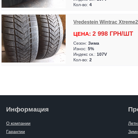
Кол-во:
4
Vredestein Wintrac Xtreme2 
2 998 ГРН/ШТ
ЦЕНА:
Сезон:
Зима
Износ:
5%
Индекс ск.:
107V
Кол-во:
2
Информация
Пр
О компании
Летн
Гарантии
Зим