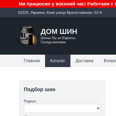
Ми працюємо у воєнний час! Работаем с 0
02225, Украина, Киев улица Братиславская, 52-А
ДОМ ШИН
Шины б/у из Европы.
Склад-магазин
Главная
Каталог
Доставка
Вопро
Подбор шин
Радиус: