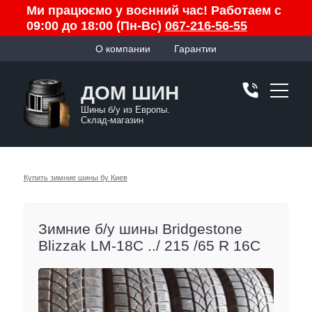
Ми працюємо у воєнний час! Работаем с
09:00 до 18:00 (Пн-Вс)
067-216-56-55
О компании
Гарантии
ДОМ ШИН
Шины б/у из Европы.
Склад-магазин
Купить зимние шины бу Киев
Зимние б/у шины Bridgestone
Blizzak LM-18C ../ 215 /65 R 16C