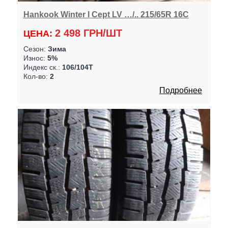
Hankook Winter I Cept LV …/.. 215/65R 16C
2 498 ГРН/ШТ
ЦЕНА:
Сезон:
Зима
Износ:
5%
Индекс ск.:
106/104T
Кол-во:
2
Подробнее