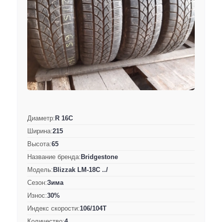
Диаметр:
R 16C
Ширина:
215
Высота:
65
Название бренда:
Bridgestone
Модель:
Blizzak LM-18C ../
Сезон:
Зима
Износ:
30%
Индекс скорости:
106/104T
Количество:
4