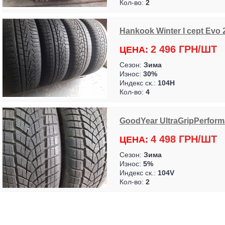
Кол-во:
2
Hankook Winter I cept Evo 2
2 496 ГРН/ШТ
ЦЕНА:
Сезон:
Зима
Износ:
30%
Индекс ск.:
104H
Кол-во:
4
GoodYear UltraGripPerforma
4 498 ГРН/ШТ
ЦЕНА:
Сезон:
Зима
Износ:
5%
Индекс ск.:
104V
Кол-во:
2