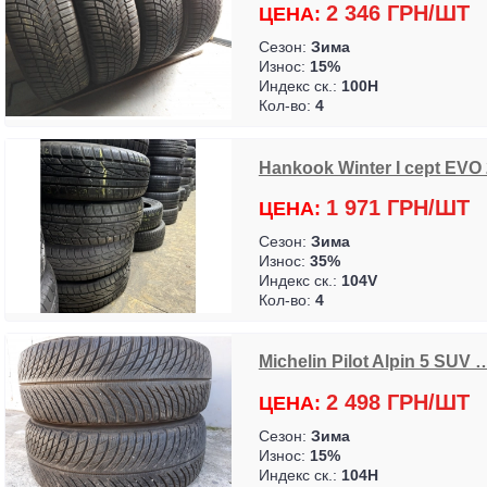
2 346 ГРН/ШТ
ЦЕНА:
Сезон:
Зима
Износ:
15%
Индекс ск.:
100H
Кол-во:
4
Hankook Winter I cept EVO
1 971 ГРН/ШТ
ЦЕНА:
Сезон:
Зима
Износ:
35%
Индекс ск.:
104V
Кол-во:
4
Michelin Pilot Alpin 5 SUV 
2 498 ГРН/ШТ
ЦЕНА:
Сезон:
Зима
Износ:
15%
Индекс ск.:
104H