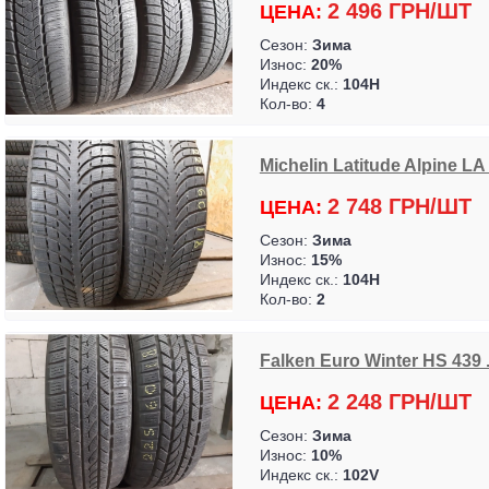
2 496 ГРН/ШТ
ЦЕНА:
Сезон:
Зима
Износ:
20%
Индекс ск.:
104H
Кол-во:
4
Michelin Latitude Alpine LA 2
2 748 ГРН/ШТ
ЦЕНА:
Сезон:
Зима
Износ:
15%
Индекс ск.:
104H
Кол-во:
2
Falken Euro Winter HS 439 . 
2 248 ГРН/ШТ
ЦЕНА:
Сезон:
Зима
Износ:
10%
Индекс ск.:
102V