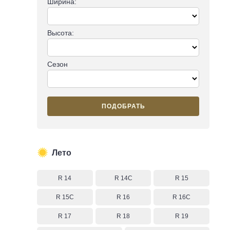
Ширина:
Высота:
Сезон
ПОДОБРАТЬ
Лето
R 14
R 14C
R 15
R 15C
R 16
R 16C
R 17
R 18
R 19