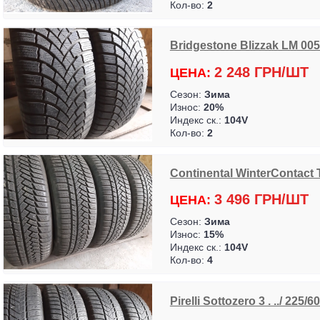
Кол-во:
2
Bridgestone Blizzak LM 005
2 248 ГРН/ШТ
ЦЕНА:
Сезон:
Зима
Износ:
20%
Индекс ск.:
104V
Кол-во:
2
Continental WinterContact 
3 496 ГРН/ШТ
ЦЕНА:
Сезон:
Зима
Износ:
15%
Индекс ск.:
104V
Кол-во:
4
Pirelli Sottozero 3 . ../ 225/6