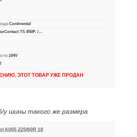
енда:
Continental
terContact TS 850P. /…
ости:
104V
2
ЕНИЮ, ЭТОТ ТОВАР УЖЕ ПРОДАН
б/у шины такого же размера
ol A005 225/60R 18