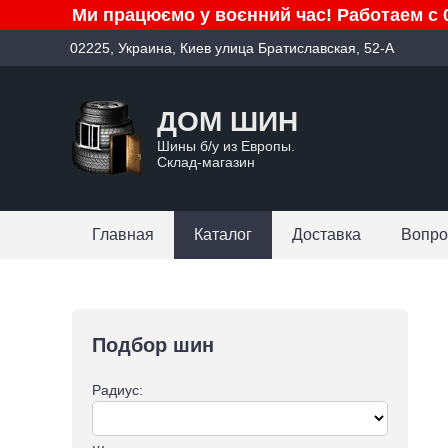
Ми працюємо у воєнний час! Работаем с 0
02225, Украина, Киев улица Братиславская, 52-А
ДОМ ШИН
Шины б/у из Европы.
Склад-магазин
Главная
Каталог
Доставка
Вопро
Подбор шин
Радиус: