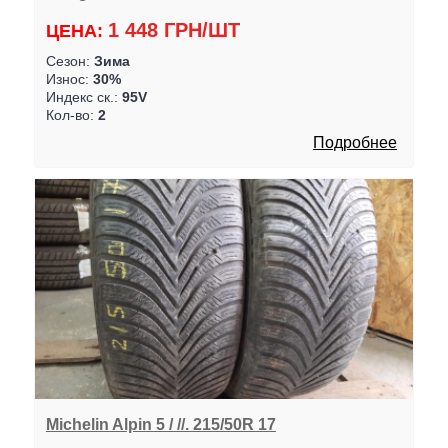
1 448 ГРН/ШТ
ЦЕНА:
Сезон:
Зима
Износ:
30%
Индекс ск.:
95V
Кол-во:
2
Подробнее
Michelin Alpin 5 / //. 215/50R 17