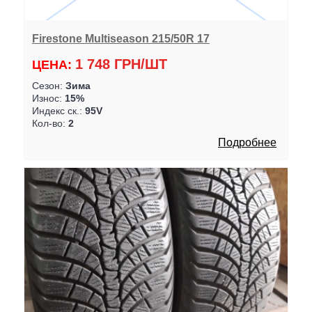
Firestone Multiseason 215/50R 17
1 748 ГРН/ШТ
ЦЕНА:
Сезон:
Зима
Износ:
15%
Индекс ск.:
95V
Кол-во:
2
Подробнее