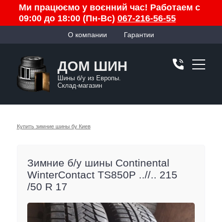
Ми працюємо у воєнний час! Работаем с
09:00 до 18:00 (Пн-Вс)
067-216-56-55
О компании
Гарантии
ДОМ ШИН
Шины б/у из Европы.
Склад-магазин
Купить зимние шины бу Киев
Зимние б/у шины Continental
WinterContact TS850P ..//.. 215
/50 R 17