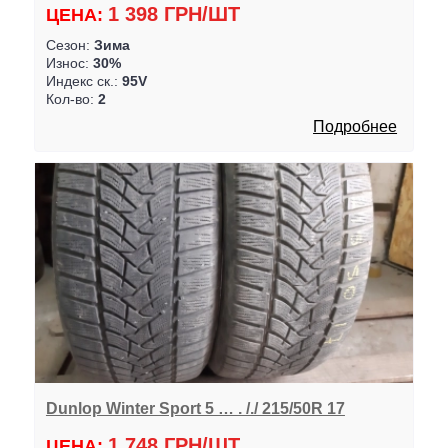
1 398 ГРН/ШТ
ЦЕНА:
Сезон:
Зима
Износ:
30%
Индекс ск.:
95V
Кол-во:
2
Подробнее
Dunlop Winter Sport 5 … . /./ 215/50R 17
1 748 ГРН/ШТ
ЦЕНА: