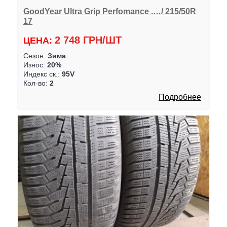
GoodYear Ultra Grip Perfomance .…/ 215/50R
17
2 748 ГРН/ШТ
ЦЕНА:
Сезон:
Зима
Износ:
20%
Индекс ск.:
95V
Кол-во:
2
Подробнее