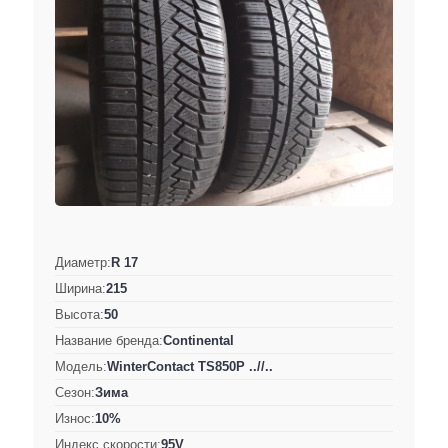
Диаметр:
R 17
Ширина:
215
Высота:
50
Название бренда:
Continental
Модель:
WinterContact TS850P ..//..
Сезон:
Зима
Износ:
10%
Индекс скорости:
95V