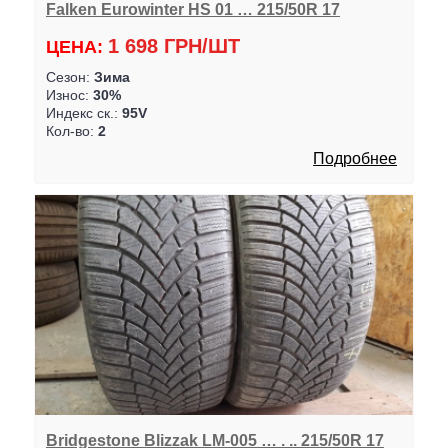
Falken Eurowinter HS 01 … 215/50R 17
1 698 ГРН/ШТ
ЦЕНА:
Сезон:
Зима
Износ:
30%
Индекс ск.:
95V
Кол-во:
2
Подробнее
Bridgestone Blizzak LM-005 … . .. 215/50R 17