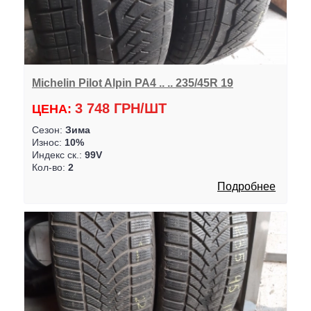
Michelin Pilot Alpin PA4 .. .. 235/45R 19
3 748 ГРН/ШТ
ЦЕНА:
Сезон:
Зима
Износ:
10%
Индекс ск.:
99V
Кол-во:
2
Подробнее