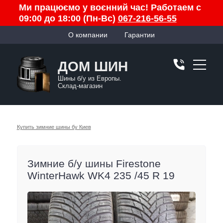
Ми працюємо у воєнний час! Работаем с
09:00 до 18:00 (Пн-Вс)
067-216-56-55
О компании
Гарантии
ДОМ ШИН
Шины б/у из Европы.
Склад-магазин
Купить зимние шины бу Киев
Зимние б/у шины Firestone
WinterHawk WK4 235 /45 R 19