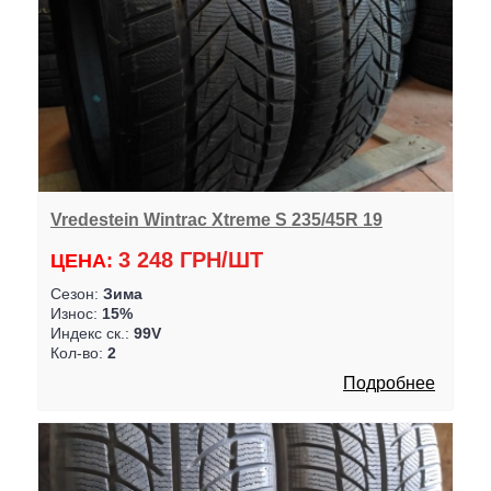
Vredestein Wintrac Xtreme S 235/45R 19
3 248 ГРН/ШТ
ЦЕНА:
Сезон:
Зима
Износ:
15%
Индекс ск.:
99V
Кол-во:
2
Подробнее