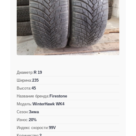
Диаметр:
R 19
Ширина:
235
Высота:
45
Название бренда:
Firestone
Модель:
WinterHawk WK4
Сезон:
Зима
Износ:
20%
Индекс скорости:
99V
Количество:
2