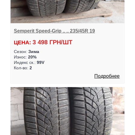
Semperit Speed-Grip .. .. 235/45R 19
3 498 ГРН/ШТ
ЦЕНА:
Сезон:
Зима
Износ:
20%
Индекс ск.:
99V
Кол-во:
2
Подробнее