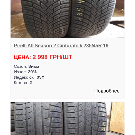
Pirelli All Season 2 Cinturato // 235/45R 19
2 998 ГРН/ШТ
ЦЕНА:
Сезон:
Зима
Износ:
20%
Индекс ск.:
99Y
Кол-во:
2
Подробнее