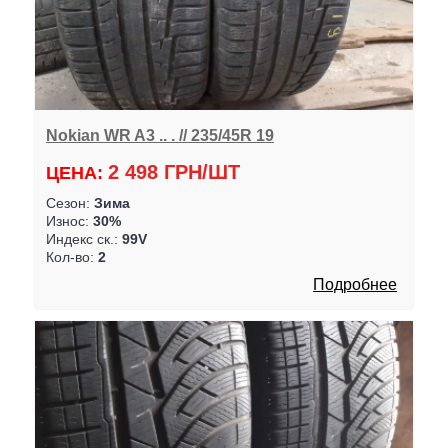
Nokian WR A3 .. . // 235/45R 19
2 498 ГРН/ШТ
ЦЕНА:
Сезон:
Зима
Износ:
30%
Индекс ск.:
99V
Кол-во:
2
Подробнее