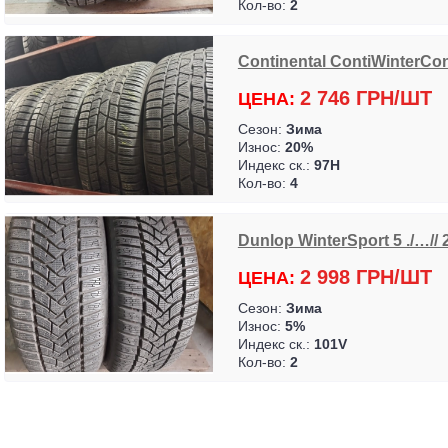
Кол-во:
2
Continental ContiWinterCon
2 746 ГРН/ШТ
ЦЕНА:
Сезон:
Зима
Износ:
20%
Индекс ск.:
97H
Кол-во:
4
Dunlop WinterSport 5 ./…// 
2 998 ГРН/ШТ
ЦЕНА:
Сезон:
Зима
Износ:
5%
Индекс ск.:
101V
Кол-во:
2