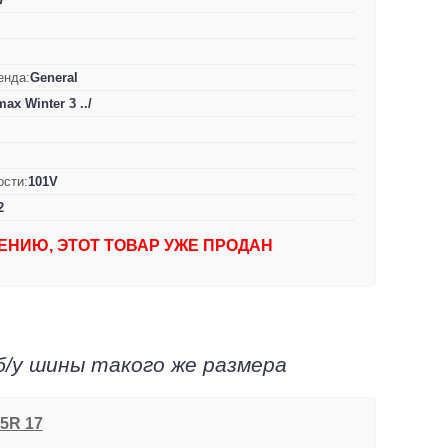
енда:
General
max Winter 3 ../
ости:
101V
2
ЕНИЮ, ЭТОТ ТОВАР УЖЕ ПРОДАН
б/у шины такого же размера
55R 17