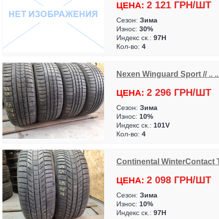
2 121 ГРН/ШТ
ЦЕНА:
Сезон:
Зима
Износ:
30%
Индекс ск.:
97H
Кол-во:
4
Nexen Winguard Sport // .. .
2 296 ГРН/ШТ
ЦЕНА:
Сезон:
Зима
Износ:
10%
Индекс ск.:
101V
Кол-во:
4
Continental WinterContact T
2 098 ГРН/ШТ
ЦЕНА:
Сезон:
Зима
Износ:
10%
Индекс ск.:
97H