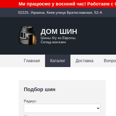
Ми працюємо у воєнний час! Работаем с 0
02225, Украина, Киев улица Братиславская, 52-А
ДОМ ШИН
Шины б/у из Европы.
Склад-магазин
Главная
Каталог
Доставка
Вопро
Подбор шин
Радиус: