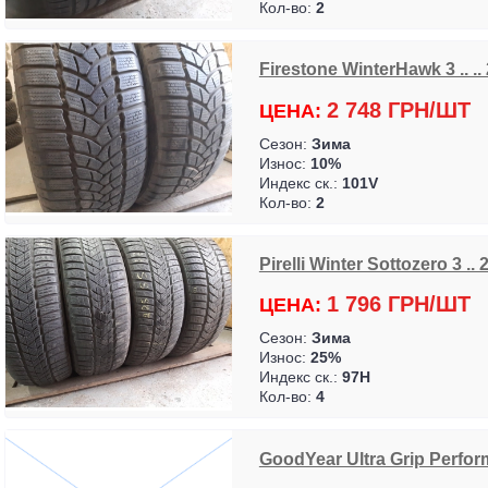
Кол-во:
2
Firestone WinterHawk 3 .. ..
2 748 ГРН/ШТ
ЦЕНА:
Сезон:
Зима
Износ:
10%
Индекс ск.:
101V
Кол-во:
2
Pirelli Winter Sottozero 3 ..
1 796 ГРН/ШТ
ЦЕНА:
Сезон:
Зима
Износ:
25%
Индекс ск.:
97H
Кол-во:
4
GoodYear Ultra Grip Perfor