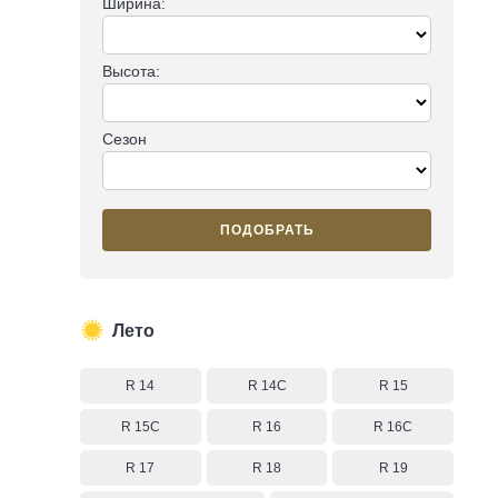
Ширина:
Высота:
Сезон
ПОДОБРАТЬ
Лето
R 14
R 14C
R 15
R 15C
R 16
R 16C
R 17
R 18
R 19