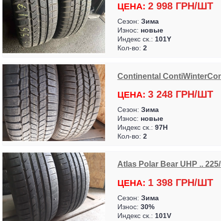
2 998 ГРН/ШТ
ЦЕНА:
Сезон:
Зима
Износ:
новые
Индекс ск.:
101Y
Кол-во:
2
Continental ContiWinterCon
3 248 ГРН/ШТ
ЦЕНА:
Сезон:
Зима
Износ:
новые
Индекс ск.:
97H
Кол-во:
2
Atlas Polar Bear UHP .. 225
1 398 ГРН/ШТ
ЦЕНА:
Сезон:
Зима
Износ:
30%
Индекс ск.:
101V