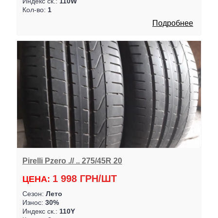
Индекс ск.:
110W
Кол-во:
1
Подробнее
Pirelli Pzero .// .. 275/45R 20
1 998 ГРН/ШТ
ЦЕНА:
Сезон:
Лето
Износ:
30%
Индекс ск.:
110Y