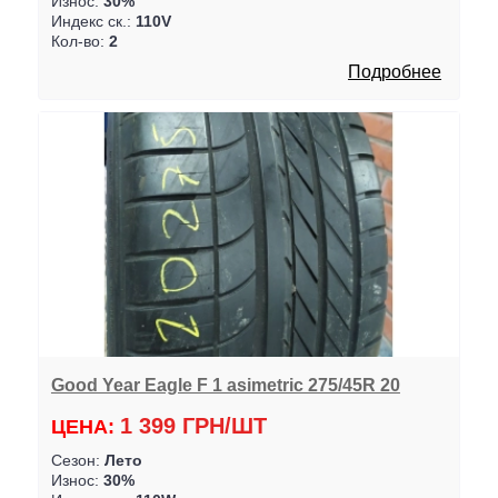
Износ:
30%
Индекс ск.:
110V
Кол-во:
2
Подробнее
Good Year Eagle F 1 asimetric 275/45R 20
1 399 ГРН/ШТ
ЦЕНА:
Сезон:
Лето
Износ:
30%