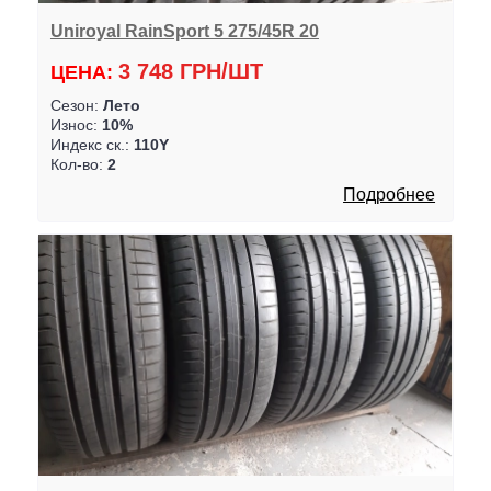
Uniroyal RainSport 5 275/45R 20
3 748 ГРН/ШТ
ЦЕНА:
Сезон:
Лето
Износ:
10%
Индекс ск.:
110Y
Кол-во:
2
Подробнее