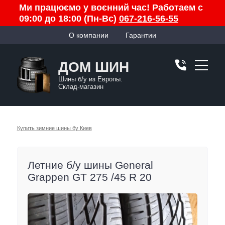
Ми працюємо у воєнний час! Работаем с
09:00 до 18:00 (Пн-Вс)
067-216-56-55
О компании
Гарантии
ДОМ ШИН
Шины б/у из Европы.
Склад-магазин
Купить зимние шины бу Киев
Летние б/у шины General
Grappen GT 275 /45 R 20