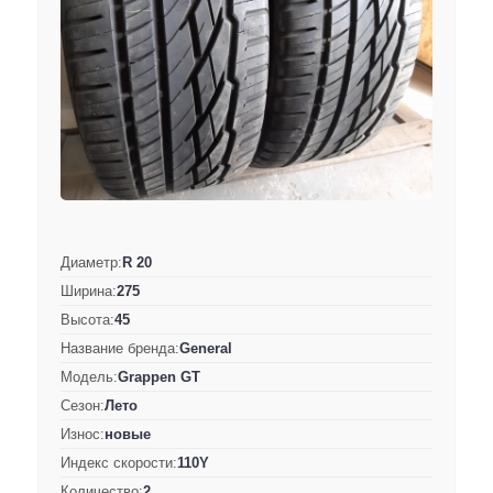
Диаметр:
R 20
Ширина:
275
Высота:
45
Название бренда:
General
Модель:
Grappen GT
Сезон:
Лето
Износ:
новые
Индекс скорости:
110Y
Количество:
2