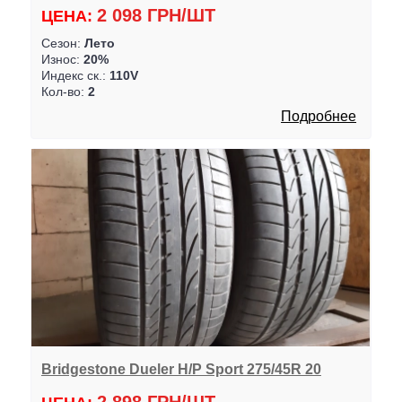
2 098 ГРН/ШТ
ЦЕНА:
Сезон:
Лето
Износ:
20%
Индекс ск.:
110V
Кол-во:
2
Подробнее
Bridgestone Dueler H/P Sport 275/45R 20