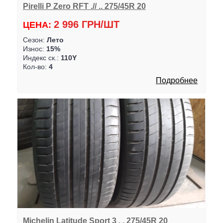
Pirelli P Zero RFT .// .. 275/45R 20
2 996 ГРН/ШТ
ЦЕНА:
Сезон:
Лето
Износ:
15%
Индекс ск.:
110Y
Кол-во:
4
Подробнее
Michelin Latitude Sport 3 . . 275/45R 20