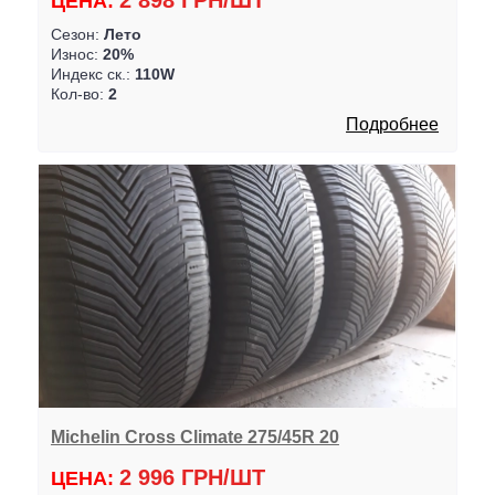
2 898 ГРН/ШТ
ЦЕНА:
Сезон:
Лето
Износ:
20%
Индекс ск.:
110W
Кол-во:
2
Подробнее
Michelin Cross Climate 275/45R 20
2 996 ГРН/ШТ
ЦЕНА: