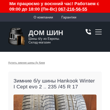
Ми працюємо у воєнний час! Работаем с
09:00 до 18:00 (Пн-Вс)
067-216-56-55
О компании
Гарантии
ДОМ ШИН
Шины б/у из Европы.
Склад-магазин
Купить зимние шины бу Киев
Зимние б/у шины Hankook Winter
I Cept evo 2 .. 235 /45 R 17