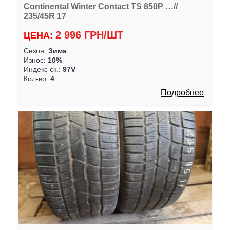
Continental Winter Contact TS 850P …//
235/45R 17
2 996 ГРН/ШТ
ЦЕНА:
Сезон:
Зима
Износ:
10%
Индекс ск.:
97V
Кол-во:
4
Подробнее