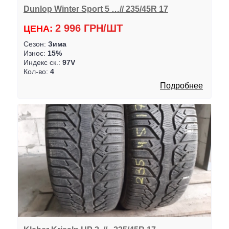
Dunlop Winter Sport 5 …// 235/45R 17
2 996 ГРН/ШТ
ЦЕНА:
Сезон:
Зима
Износ:
15%
Индекс ск.:
97V
Кол-во:
4
Подробнее