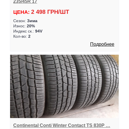
235/45R 17
2 498 ГРН/ШТ
ЦЕНА:
Сезон:
Зима
Износ:
20%
Индекс ск.:
94V
Кол-во:
2
Подробнее
Continental Conti Winter Contact TS 830P …