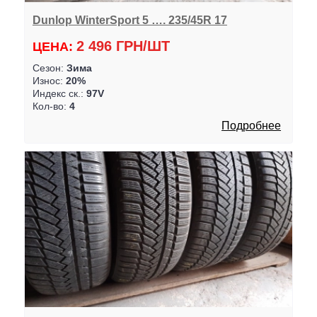
Dunlop WinterSport 5 …. 235/45R 17
2 496 ГРН/ШТ
ЦЕНА:
Сезон:
Зима
Износ:
20%
Индекс ск.:
97V
Кол-во:
4
Подробнее