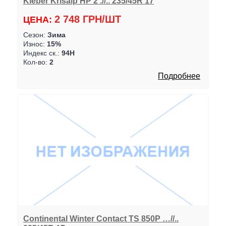
Kleber Krisalp HP 2 .//.. 235/45R 17
2 748 ГРН/ШТ
ЦЕНА:
Сезон:
Зима
Износ:
15%
Индекс ск.:
94H
Кол-во:
2
Подробнее
Continental Winter Contact TS 850P …//..