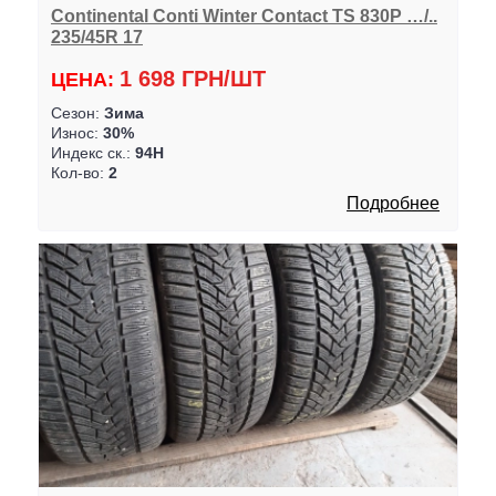
Continental Conti Winter Contact TS 830P …/..
235/45R 17
1 698 ГРН/ШТ
ЦЕНА:
Сезон:
Зима
Износ:
30%
Индекс ск.:
94H
Кол-во:
2
Подробнее