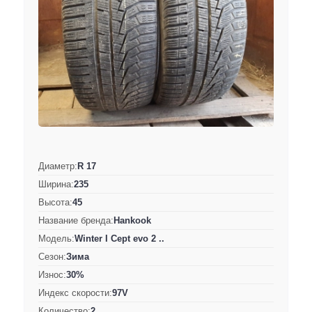
Диаметр:
R 17
Ширина:
235
Высота:
45
Название бренда:
Hankook
Модель:
Winter I Cept evo 2 ..
Сезон:
Зима
Износ:
30%
Индекс скорости:
97V
Количество:
2