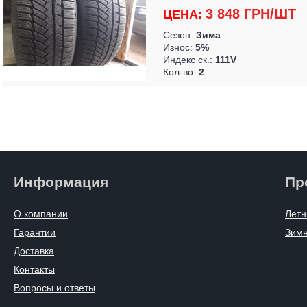
3 848 ГРН/ШТ
ЦЕНА:
Сезон:
Зима
Износ:
5%
Индекс ск.:
111V
Кол-во:
2
Информация
Пр
О компании
Летн
Гарантии
Зим
Доставка
Контакты
Вопросы и ответы