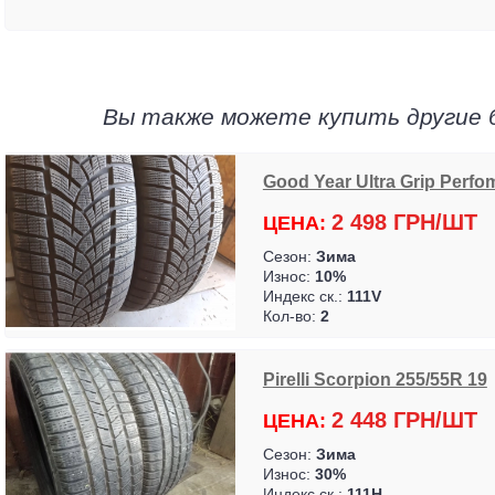
Вы также можете купить другие 
Good Year Ultra Grip Perfoma
2 498 ГРН/ШТ
ЦЕНА:
Сезон:
Зима
Износ:
10%
Индекс ск.:
111V
Кол-во:
2
Pirelli Scorpion 255/55R 19
2 448 ГРН/ШТ
ЦЕНА:
Сезон:
Зима
Износ:
30%
Индекс ск.:
111H