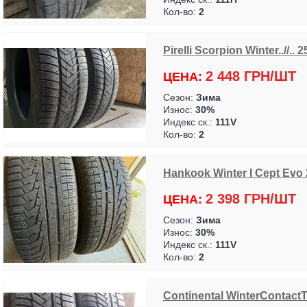
Кол-во:
2
Pirelli Scorpion Winter..//.. 
2 448 ГРН/ШТ
ЦЕНА:
Сезон:
Зима
Износ:
30%
Индекс ск.:
111V
Кол-во:
2
Hankook Winter I Cept Evo
2 398 ГРН/ШТ
ЦЕНА:
Сезон:
Зима
Износ:
30%
Индекс ск.:
111V
Кол-во:
2
Continental WinterContact