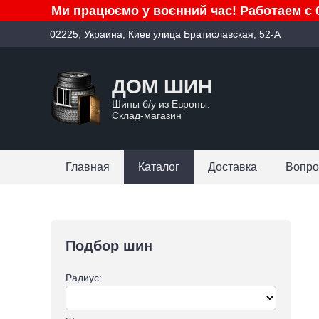
Ми працюємо у воєнний час! Работаем с 0
02225, Украина, Киев улица Братиславская, 52-А
ДОМ ШИН
Шины б/у из Европы.
Склад-магазин
Главная
Каталог
Доставка
Вопро
Подбор шин
Радиус: