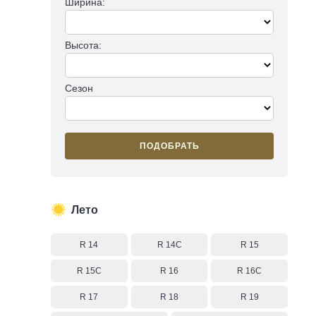
Ширина:
Высота:
Сезон
ПОДОБРАТЬ
Лето
R 14
R 14C
R 15
R 15C
R 16
R 16C
R 17
R 18
R 19