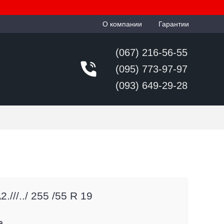
О компании
Гарантии
(067) 216-56-55
(095) 773-97-97
(093) 649-29-28
.///../ 255 /55 R 19
9