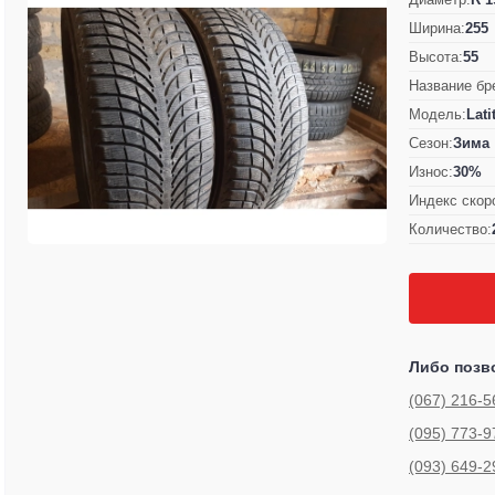
Ширина:
255
Высота:
55
Название бр
Модель:
Lati
Сезон:
Зима
Износ:
30%
Индекс скор
Количество:
Либо позв
(067) 216-5
(095) 773-9
(093) 649-2