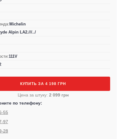
енда:
Michelin
tyde Alpin LA2.///../
ости:
111V
2
КУПИТЬ ЗА 4 198 ГРН
Цена за штуку:
2 099 грн
оните по телефону:
6-55
7-97
9-28