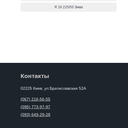
R 16 225/55 Зима
Контакты
02225 Киев, ул.Братиславская 52А
(067) 216-56-55
(095) 773-97-97
(093) 649-29-28