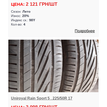
2 121 ГРН/ШТ
ЦЕНА:
Сезон:
Лето
Износ:
20%
Индекс ск.:
98Y
Кол-во:
4
Подробнее
Uniroyal Rain Sport 5 . 225/50R 17