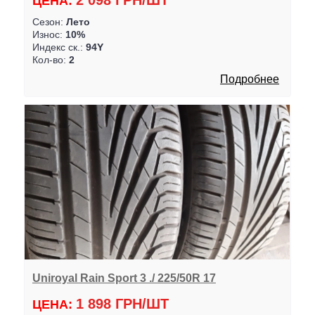
2 098 ГРН/ШТ
ЦЕНА:
Сезон:
Лето
Износ:
10%
Индекс ск.:
94Y
Кол-во:
2
Подробнее
Uniroyal Rain Sport 3 ./ 225/50R 17
1 898 ГРН/ШТ
ЦЕНА: