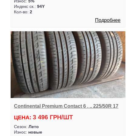
Износ:
5%
Индекс ск.:
94Y
Кол-во:
2
Подробнее
Continental Premium Contact 6 . .. 225/50R 17
3 496 ГРН/ШТ
ЦЕНА:
Сезон:
Лето
Износ:
новые