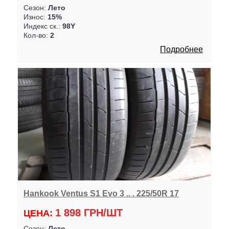
Сезон:
Лето
Износ:
15%
Индекс ск.:
98Y
Кол-во:
2
Подробнее
Hankook Ventus S1 Evo 3 .. . 225/50R 17
1 898 ГРН/ШТ
ЦЕНА:
Сезон:
Лето