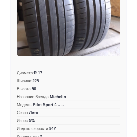
Диаметр:
R 17
Ширина:
225
Высота:
50
Название бренда:
Michelin
Модель:
Pilot Sport 4 .. ..
Сезон:
Лето
Износ:
5%
Индекс скорости:
94Y
Количество:
2