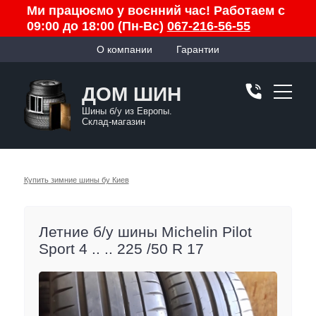
Ми працюємо у воєнний час! Работаем с
09:00 до 18:00 (Пн-Вс)
067-216-56-55
О компании
Гарантии
ДОМ ШИН
Шины б/у из Европы.
Склад-магазин
Купить зимние шины бу Киев
Летние б/у шины Michelin Pilot
Sport 4 .. .. 225 /50 R 17