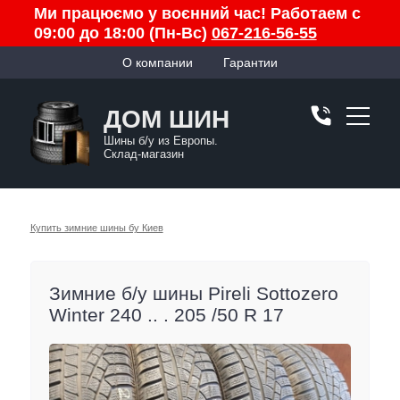
Ми працюємо у воєнний час! Работаем с
09:00 до 18:00 (Пн-Вс)
067-216-56-55
О компании
Гарантии
ДОМ ШИН
Шины б/у из Европы.
Склад-магазин
Купить зимние шины бу Киев
Зимние б/у шины Pireli Sottozero
Winter 240 .. . 205 /50 R 17