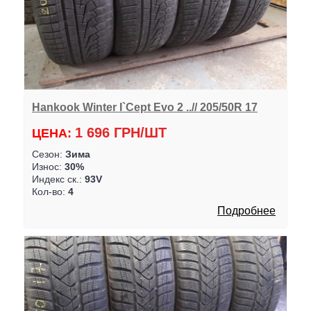
Hankook Winter I`Cept Evo 2 ..// 205/50R 17
1 696 ГРН/ШТ
ЦЕНА:
Сезон:
Зима
Износ:
30%
Индекс ск.:
93V
Кол-во:
4
Подробнее