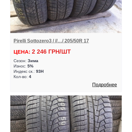
Pirelli Sottozero3 / //…/ 205/50R 17
2 246 ГРН/ШТ
ЦЕНА:
Сезон:
Зима
Износ:
5%
Индекс ск.:
93H
Кол-во:
4
Подробнее