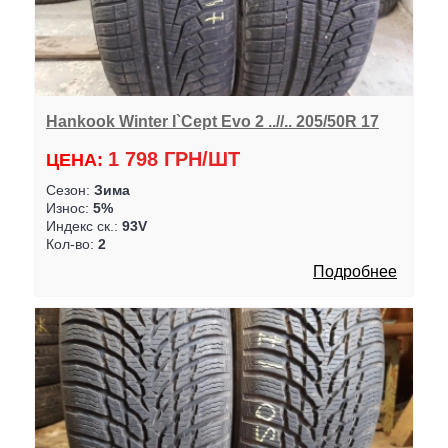
Hankook Winter I`Cept Evo 2 ..//.. 205/50R 17
1 798 ГРН/ШТ
ЦЕНА:
Сезон:
Зима
Износ:
5%
Индекс ск.:
93V
Кол-во:
2
Подробнее