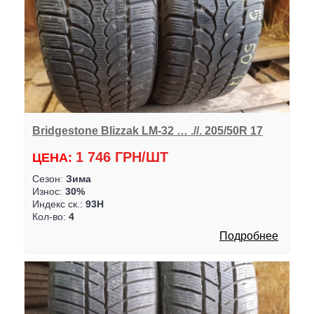
Bridgestone Blizzak LM-32 … .//. 205/50R 17
1 746 ГРН/ШТ
ЦЕНА:
Сезон:
Зима
Износ:
30%
Индекс ск.:
93H
Кол-во:
4
Подробнее