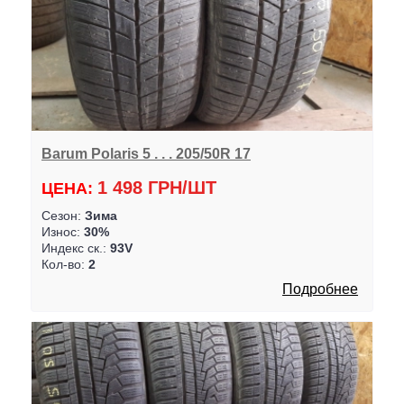
Barum Polaris 5 . . . 205/50R 17
1 498 ГРН/ШТ
ЦЕНА:
Сезон:
Зима
Износ:
30%
Индекс ск.:
93V
Кол-во:
2
Подробнее