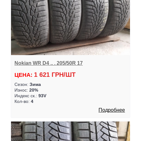
Nokian WR D4 .. . 205/50R 17
1 621 ГРН/ШТ
ЦЕНА:
Сезон:
Зима
Износ:
20%
Индекс ск.:
93V
Кол-во:
4
Подробнее