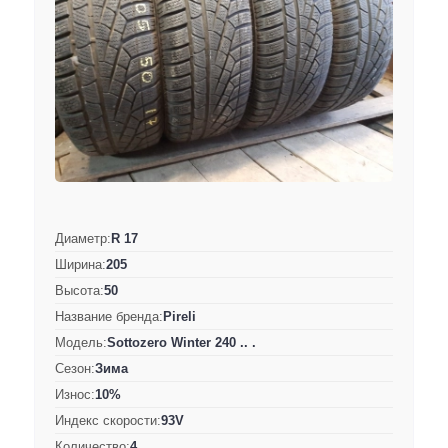
Диаметр:
R 17
Ширина:
205
Высота:
50
Название бренда:
Pireli
Модель:
Sottozero Winter 240 .. .
Сезон:
Зима
Износ:
10%
Индекс скорости:
93V
Количество:
4