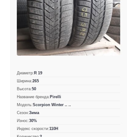
Диаметр:
R 19
Ширина:
265
Высота:
50
Название бренда:
Pirelli
Модель:
Scorpion Winter .. ..
Сезон:
Зима
Износ:
30%
Индекс скорости:
110H
Количество:
2