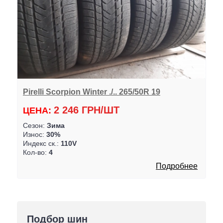
Pirelli Scorpion Winter ./.. 265/50R 19
2 246 ГРН/ШТ
ЦЕНА:
Сезон:
Зима
Износ:
30%
Индекс ск.:
110V
Кол-во:
4
Подробнее
Подбор шин