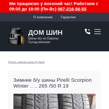
Ми працюємо у воєнний час! Работаем с
09:00 до 18:00 (Пн-Вс)
067-216-56-55
О компании
Гарантии
ДОМ ШИН
Шины б/у из Европы.
Склад-магазин
Купить зимние шины бу Киев
Зимние б/у шины Pirelli Scorpion
Winter .. .. 265 /50 R 19