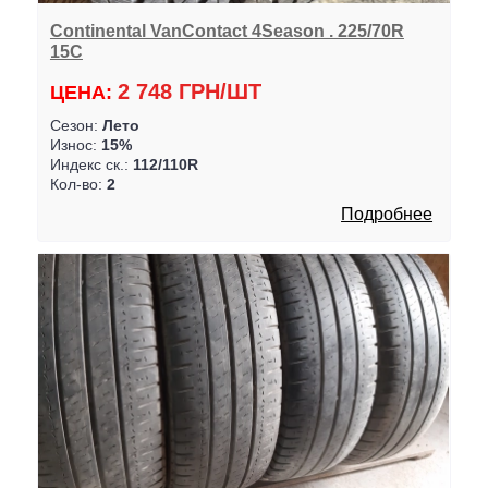
Continental VanContact 4Season . 225/70R
15C
2 748 ГРН/ШТ
ЦЕНА:
Сезон:
Лето
Износ:
15%
Индекс ск.:
112/110R
Кол-во:
2
Подробнее