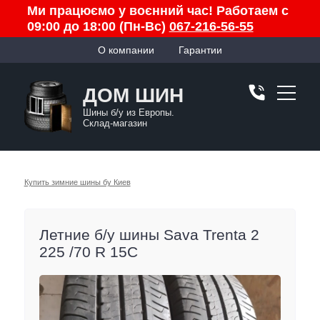
Ми працюємо у воєнний час! Работаем с
09:00 до 18:00 (Пн-Вс)
067-216-56-55
О компании
Гарантии
ДОМ ШИН
Шины б/у из Европы.
Склад-магазин
Купить зимние шины бу Киев
Летние б/у шины Sava Trenta 2
225 /70 R 15C