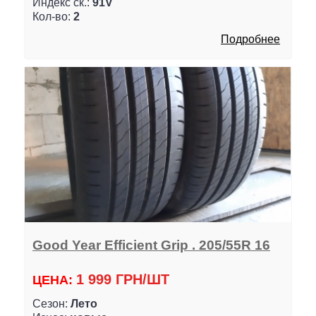
Индекс ск.:
91V
Кол-во:
2
Подробнее
Good Year Efficient Grip . 205/55R 16
1 999 ГРН/ШТ
ЦЕНА:
Сезон:
Лето