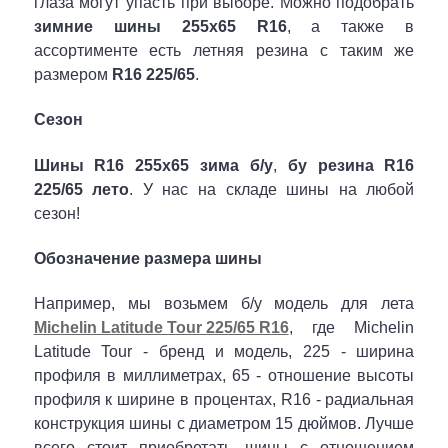
глаза могут упасть при выборе. Можно подобрать
зимние шины 255x65 R16
, а также в
ассортименте есть летняя резина с таким же
размером
R16 225/65
.
Сезон
Шины R16 255x65 зима б/у
,
бу резина R16
225/65 лето
. У нас на складе шины на любой
сезон!
Обозначение размера шины
Например, мы возьмем б/у модель для лета
Michelin Latitude Tour 225/65 R16
, где Michelin
Latitude Tour - бренд и модель, 225 - ширина
профиля в миллиметрах, 65 - отношение высоты
профиля к ширине в процентах, R16 - радиальная
конструкция шины с диаметром 15 дюймов. Лучше
всего стоит приобретать шины с отношением