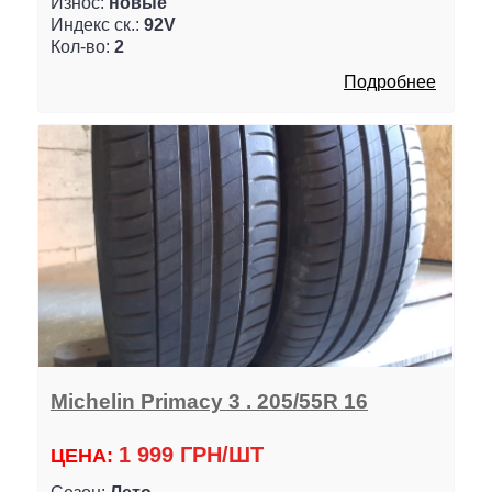
Износ:
новые
Индекс ск.:
92V
Кол-во:
2
Подробнее
Michelin Primacy 3 . 205/55R 16
1 999 ГРН/ШТ
ЦЕНА: