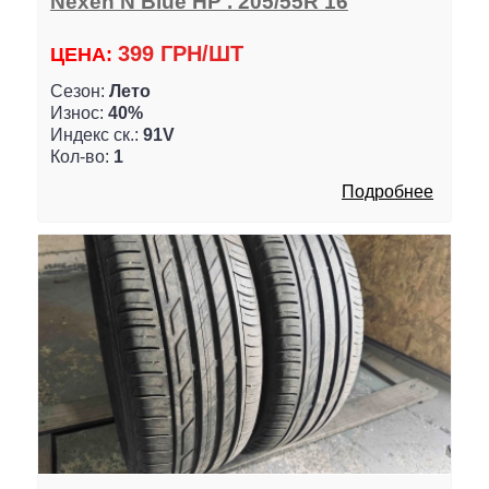
Nexen N Blue HP . 205/55R 16
399 ГРН/ШТ
ЦЕНА:
Сезон:
Лето
Износ:
40%
Индекс ск.:
91V
Кол-во:
1
Подробнее