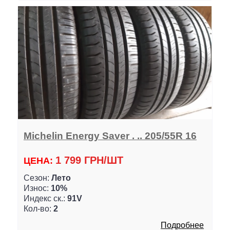
Michelin Energy Saver . .. 205/55R 16
1 799 ГРН/ШТ
ЦЕНА:
Сезон:
Лето
Износ:
10%
Индекс ск.:
91V
Кол-во:
2
Подробнее