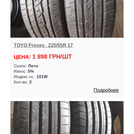
TOYO Proxes . 225/55R 17
1 898 ГРН/ШТ
ЦЕНА:
Сезон:
Лето
Износ:
5%
Индекс ск.:
101W
Кол-во:
2
Подробнее