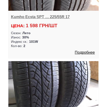
Kumho Ecsta SPT … 225/55R 17
1 598 ГРН/ШТ
ЦЕНА:
Сезон:
Лето
Износ:
30%
Индекс ск.:
101W
Кол-во:
2
Подробнее