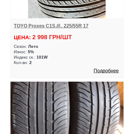
TOYO Proxes C1S.///.. 225/55R 17
2 998 ГРН/ШТ
ЦЕНА:
Сезон:
Лето
Износ:
5%
Индекс ск.:
101W
Кол-во:
2
Подробнее