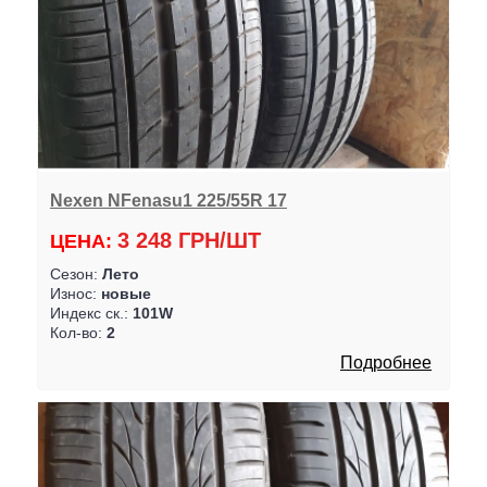
Nexen NFenasu1 225/55R 17
3 248 ГРН/ШТ
ЦЕНА:
Сезон:
Лето
Износ:
новые
Индекс ск.:
101W
Кол-во:
2
Подробнее