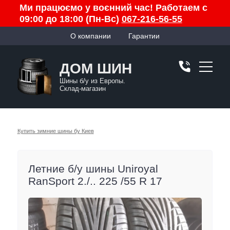
Ми працюємо у воєнний час! Работаем с
09:00 до 18:00 (Пн-Вс)
067-216-56-55
О компании
Гарантии
ДОМ ШИН
Шины б/у из Европы.
Склад-магазин
Купить зимние шины бу Киев
Летние б/у шины Uniroyal
RanSport 2./.. 225 /55 R 17