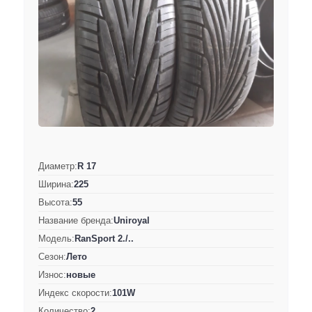
Диаметр:
R 17
Ширина:
225
Высота:
55
Название бренда:
Uniroyal
Модель:
RanSport 2./..
Сезон:
Лето
Износ:
новые
Индекс скорости:
101W
Количество:
2