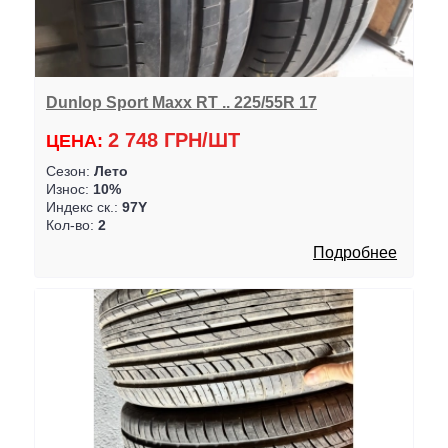
Dunlop Sport Maxx RT .. 225/55R 17
2 748 ГРН/ШТ
ЦЕНА:
Сезон:
Лето
Износ:
10%
Индекс ск.:
97Y
Кол-во:
2
Подробнее