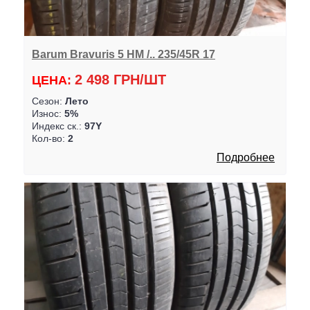
Barum Bravuris 5 HM /.. 235/45R 17
2 498 ГРН/ШТ
ЦЕНА:
Сезон:
Лето
Износ:
5%
Индекс ск.:
97Y
Кол-во:
2
Подробнее