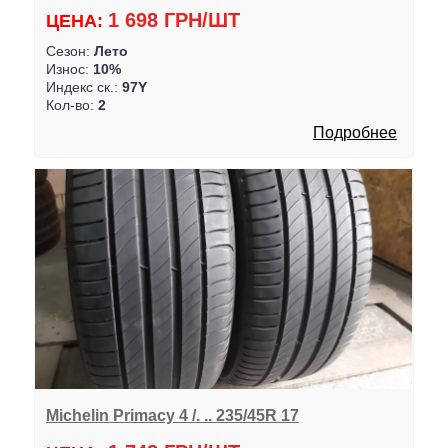
1 698 ГРН/ШТ
ЦЕНА:
Сезон:
Лето
Износ:
10%
Индекс ск.:
97Y
Кол-во:
2
Подробнее
Michelin Primacy 4 /. .. 235/45R 17