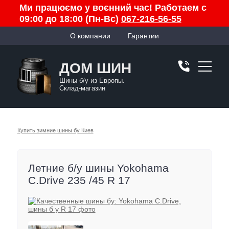
Ми працюємо у воєнний час! Работаем с
09:00 до 18:00 (Пн-Вс)
067-216-56-55
О компании
Гарантии
ДОМ ШИН
Шины б/у из Европы.
Склад-магазин
Купить зимние шины бу Киев
Летние б/у шины Yokohama
C.Drive 235 /45 R 17