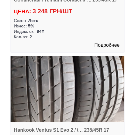
3 248 ГРН/ШТ
ЦЕНА:
Сезон:
Лето
Износ:
5%
Индекс ск.:
94Y
Кол-во:
2
Подробнее
Hankook Ventus S1 Evo 2 / /… 235/45R 17