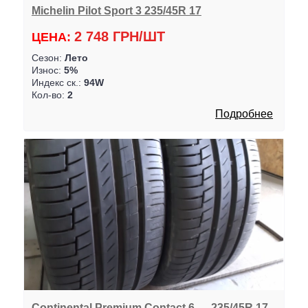
Michelin Pilot Sport 3 235/45R 17
2 748 ГРН/ШТ
ЦЕНА:
Сезон:
Лето
Износ:
5%
Индекс ск.:
94W
Кол-во:
2
Подробнее
Continental Premium Contact 6 . .. 235/45R 17