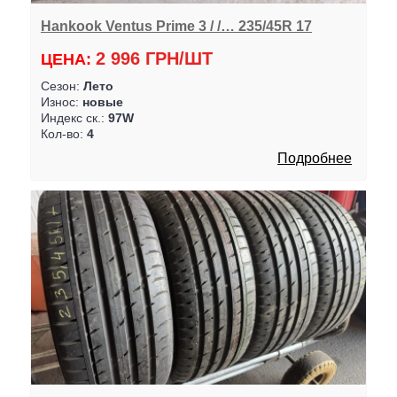
Hankook Ventus Prime 3 / /… 235/45R 17
2 996 ГРН/ШТ
ЦЕНА:
Сезон:
Лето
Износ:
новые
Индекс ск.:
97W
Кол-во:
4
Подробнее