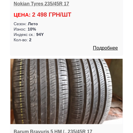
Nokian Tyres 235/45R 17
2 498 ГРН/ШТ
ЦЕНА:
Сезон:
Лето
Износ:
10%
Индекс ск.:
94Y
Кол-во:
2
Подробнее
Barum Bravuris 5 HM /.. 235/45R 17