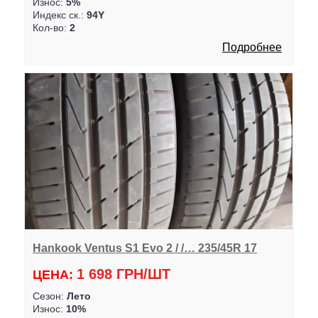
Износ:
5%
Индекс ск.:
94Y
Кол-во:
2
Подробнее
Hankook Ventus S1 Evo 2 / /… 235/45R 17
1 698 ГРН/ШТ
ЦЕНА:
Сезон:
Лето
Износ:
10%