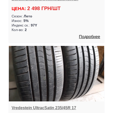
2 498 ГРН/ШТ
ЦЕНА:
Сезон:
Лето
Износ:
5%
Индекс ск.:
97Y
Кол-во:
2
Подробнее
Vredestein UltracSatin 235/45R 17