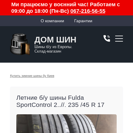
Ми працюємо у воєнний час! Работаем с
09:00 до 18:00 (Пн-Вс)
067-216-56-55
О компании
Гарантии
ДОМ ШИН
Шины б/у из Европы.
Склад-магазин
Купить зимние шины бу Киев
Летние б/у шины Fulda
SportControl 2..//. 235 /45 R 17