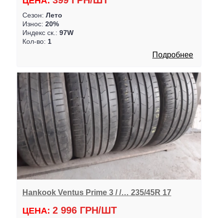
399 ГРН/ШТ
ЦЕНА:
Сезон:
Лето
Износ:
20%
Индекс ск.:
97W
Кол-во:
1
Подробнее
Hankook Ventus Prime 3 / /… 235/45R 17
2 996 ГРН/ШТ
ЦЕНА: