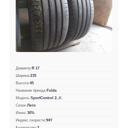
Диаметр:
R 17
Ширина:
235
Высота:
45
Название бренда:
Fulda
Модель:
SportControl 2..//.
Сезон:
Лето
Износ:
30%
Индекс скорости:
94Y
Количество:
2